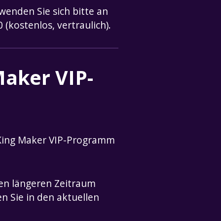
wenden Sie sich bitte an
(kostenlos, vertraulich).
Maker VIP-
King Maker VIP-Programm
nen längeren Zeitraum
 Sie in den aktuellen