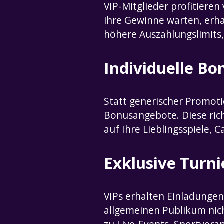
VIP-Mitglieder profitiere
ihre Gewinne warten, erha
höhere Auszahlungslimits
Individuelle B
Statt generischer Promot
Bonusangebote. Diese rich
auf Ihre Lieblingsspiele, 
Exklusive Turni
VIPs erhalten Einladungen
allgemeinen Publikum nic