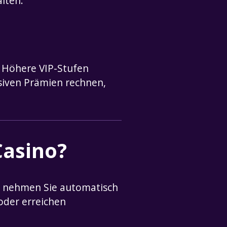
lten.
. Höhere VIP-Stufen
siven Prämien rechnen,
Casino?
ler nehmen Sie automatisch
oder erreichen