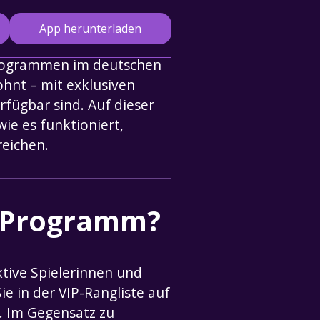
App herunterladen
programmen im deutschen
ohnt – mit exklusiven
rfügbar sind. Auf dieser
ie es funktioniert,
reichen.
P-Programm?
tive Spielerinnen und
ie in der VIP-Rangliste auf
n. Im Gegensatz zu