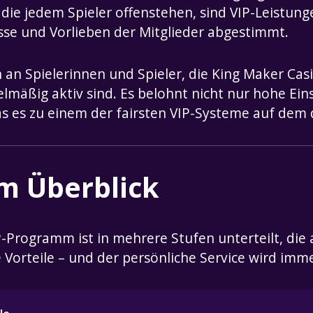
ie jedem Spieler offenstehen, sind VIP-Leistunge
isse und Vorlieben der Mitglieder abgestimmt.
 an Spielerinnen und Spieler, die King Maker Casi
lmäßig aktiv sind. Es belohnt nicht nur hohe Ein
as es zu einem der fairsten VIP-Systeme auf de
im Überblick
-Programm ist in mehrere Stufen unterteilt, die
e Vorteile – und der persönliche Service wird imme