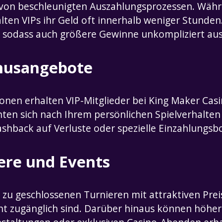
n von beschleunigten Auszahlungsprozessen. Wäh
lten VIPs ihr Geld oft innerhalb weniger Stunden
, sodass auch größere Gewinne unkompliziert au
onusangebote
ionen erhalten VIP-Mitglieder bei King Maker Ca
ten sich nach Ihrem persönlichen Spielverhalten
Cashback auf Verluste oder spezielle Einzahlungs
ere und Events
 zu geschlossenen Turnieren mit attraktiven Prei
ht zugänglich sind. Darüber hinaus können höher