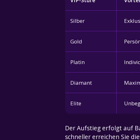
VIP-Stufe
Vortei
Silber
Exklus
Gold
Persön
Platin
Indivi
Diamant
Maxim
Elite
Unbegr
Der Aufstieg erfolgt auf Ba
schneller erreichen Sie di