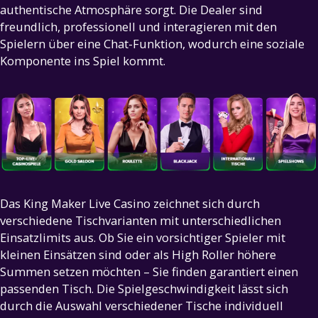
authentische Atmosphäre sorgt. Die Dealer sind
freundlich, professionell und interagieren mit den
Spielern über eine Chat-Funktion, wodurch eine soziale
Komponente ins Spiel kommt.
Das King Maker Live Casino zeichnet sich durch
verschiedene Tischvarianten mit unterschiedlichen
Einsatzlimits aus. Ob Sie ein vorsichtiger Spieler mit
kleinen Einsätzen sind oder als High Roller höhere
Summen setzen möchten – Sie finden garantiert einen
passenden Tisch. Die Spielgeschwindigkeit lässt sich
durch die Auswahl verschiedener Tische individuell