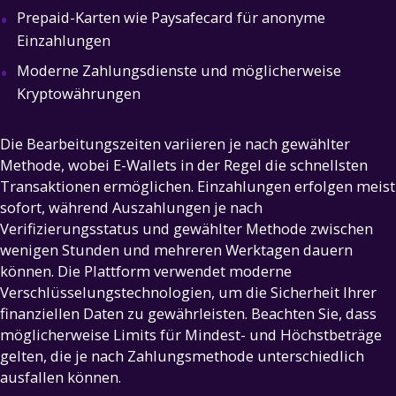
Prepaid-Karten wie Paysafecard für anonyme
Einzahlungen
Moderne Zahlungsdienste und möglicherweise
Kryptowährungen
Die Bearbeitungszeiten variieren je nach gewählter
Methode, wobei E-Wallets in der Regel die schnellsten
Transaktionen ermöglichen. Einzahlungen erfolgen meist
sofort, während Auszahlungen je nach
Verifizierungsstatus und gewählter Methode zwischen
wenigen Stunden und mehreren Werktagen dauern
können. Die Plattform verwendet moderne
Verschlüsselungstechnologien, um die Sicherheit Ihrer
finanziellen Daten zu gewährleisten. Beachten Sie, dass
möglicherweise Limits für Mindest- und Höchstbeträge
gelten, die je nach Zahlungsmethode unterschiedlich
ausfallen können.