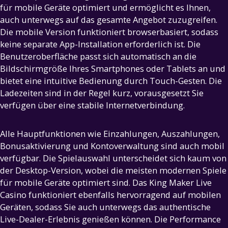
für mobile Geräte optimiert und ermöglicht es Ihnen,
auch unterwegs auf das gesamte Angebot zuzugreifen.
Die mobile Version funktioniert browserbasiert, sodass
keine separate App-Installation erforderlich ist. Die
Benutzeroberfläche passt sich automatisch an die
Bildschirmgröße Ihres Smartphones oder Tablets an und
bietet eine intuitive Bedienung durch Touch-Gesten. Die
Ladezeiten sind in der Regel kurz, vorausgesetzt Sie
verfügen über eine stabile Internetverbindung.
Alle Hauptfunktionen wie Einzahlungen, Auszahlungen,
Bonusaktivierung und Kontoverwaltung sind auch mobil
verfügbar. Die Spielauswahl unterscheidet sich kaum von
der Desktop-Version, wobei die meisten modernen Spiele
für mobile Geräte optimiert sind. Das King Maker Live
Casino funktioniert ebenfalls hervorragend auf mobilen
Geräten, sodass Sie auch unterwegs das authentische
Live-Dealer-Erlebnis genießen können. Die Performance