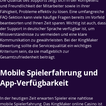
Die Qualität des Supports zeigt sich in der Kompetenz
und Freundlichkeit der Mitarbeiter sowie in ihrer
Fähigkeit, Probleme effektiv zu lösen. Eine umfangreiche
FAQ-Sektion kann viele häufige Fragen bereits im Vorfeld
beantworten und Ihnen Zeit sparen. Wichtig ist auch, dass
der Support in deutscher Sprache verfügbar ist, um
Missverständnisse zu vermeiden und eine klare
Kommunikation zu gewährleisten. Bei der KingMaker
Bewertung sollte die Servicequalität ein wichtiges
Kriterium sein, da sie maßgeblich zur
Gesamtzufriedenheit beiträgt.
Mobile Spielerfahrung und
App-Verfügbarkeit
In der heutigen Zeit erwarten Spieler eine nahtlose
mobile Spielerfahrung. Das KingMaker online Casino ist