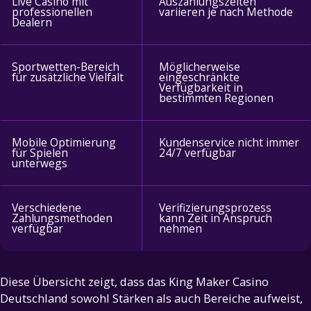
Live Casino mit
Auszahlungszeiten
professionellen
variieren je nach Methode
Dealern
Sportwetten-Bereich
Möglicherweise
für zusätzliche Vielfalt
eingeschränkte
Verfügbarkeit in
bestimmten Regionen
Mobile Optimierung
Kundenservice nicht immer
für Spielen
24/7 verfügbar
unterwegs
Verschiedene
Verifizierungsprozess
Zahlungsmethoden
kann Zeit in Anspruch
verfügbar
nehmen
Diese Übersicht zeigt, dass das King Maker Casino
Deutschland sowohl Stärken als auch Bereiche aufweist,