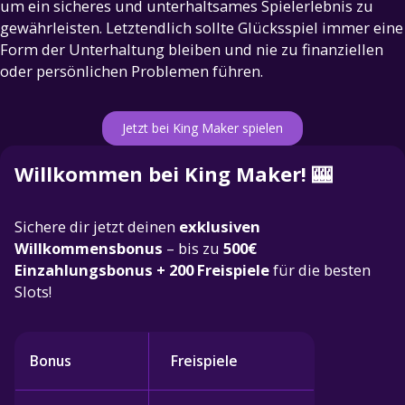
um ein sicheres und unterhaltsames Spielerlebnis zu
gewährleisten. Letztendlich sollte Glücksspiel immer eine
Form der Unterhaltung bleiben und nie zu finanziellen
oder persönlichen Problemen führen.
Jetzt bei King Maker spielen
Willkommen bei King Maker! 🎰
Sichere dir jetzt deinen
exklusiven
Willkommensbonus
– bis zu
500€
Einzahlungsbonus + 200 Freispiele
für die besten
Slots!
Bonus
Freispiele