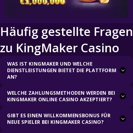
Häufig gestellte Fragen
zu KingMaker Casino
WAS IST KINGMAKER UND WELCHE
DIENSTLEISTUNGEN BIETET DIE PLATTFORM
AN?
WELCHE ZAHLUNGSMETHODEN WERDEN BEI
KINGMAKER ONLINE CASINO AKZEPTIERT?
GIBT ES EINEN WILLKOMMENSBONUS FÜR
NEUE SPIELER BEI KINGMAKER CASINO?