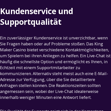
Kundenservice und
Supportqualität
Ein zuverlässiger Kundenservice ist unverzichtbar, wenn
Sie Fragen haben oder auf Probleme stoßen. Das King
Maker Casino bietet verschiedene Kontaktmöglichkeiten,
um Spielern bei ihren Anliegen zu helfen. Ein Live-Chat ist
häufig die schnellste Option und ermöglicht es Ihnen, in
Echtzeit mit einem Supportmitarbeiter zu
kommunizieren. Alternativ steht meist auch eine E-Mail-
Adresse zur Verfügung, über die Sie detailliertere
Anfragen stellen können. Die Reaktionszeiten sollten
angemessen sein, wobei der Live-Chat idealerweise
innerhalb weniger Minuten eine Antwort liefert.