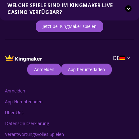
WELCHE SPIELE SIND IM KINGMAKER LIVE
CASINO VERFÜGBAR?
Jetzt bei KingMaker spielen
DE
Anmelden
App herunterladen
Anmelden
App Herunterladen
Uber Uns
Datenschutzerklärung
Verantwortungsvolles Spielen