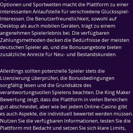
Optionen und Sportwetten macht die Plattform zu einer
interessanten Anlaufstelle für verschiedene Glücksspiel-
Interessen. Die Benutzerfreundlichkeit, sowohl auf
Desktop als auch mobilen Geräten, trägt zu einem
angenehmen Spielerlebnis bei. Die verfügbaren
Zahlungsmethoden decken die Bedürfnisse der meisten
deutschen Spieler ab, und die Bonusangebote bieten
zusätzliche Anreize für Neu- und Bestandskunden.
Allerdings sollten potenzielle Spieler stets die
Lizenzierung überprüfen, die Bonusbedingungen
sorgfältig lesen und die Grundsätze des
verantwortungsvollen Spielens beachten. Die King Maker
Bewertung zeigt, dass die Plattform in vielen Bereichen
gut abschneidet, aber wie bei jedem Online-Casino gibt
es auch Aspekte, die individuell bewertet werden müssen.
Nutzen Sie die verfügbaren Informationen, testen Sie die
Plattform mit Bedacht und setzen Sie sich klare Limits,