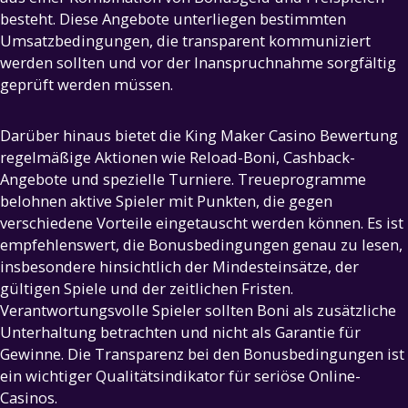
besteht. Diese Angebote unterliegen bestimmten
Umsatzbedingungen, die transparent kommuniziert
werden sollten und vor der Inanspruchnahme sorgfältig
geprüft werden müssen.
Darüber hinaus bietet die King Maker Casino Bewertung
regelmäßige Aktionen wie Reload-Boni, Cashback-
Angebote und spezielle Turniere. Treueprogramme
belohnen aktive Spieler mit Punkten, die gegen
verschiedene Vorteile eingetauscht werden können. Es ist
empfehlenswert, die Bonusbedingungen genau zu lesen,
insbesondere hinsichtlich der Mindesteinsätze, der
gültigen Spiele und der zeitlichen Fristen.
Verantwortungsvolle Spieler sollten Boni als zusätzliche
Unterhaltung betrachten und nicht als Garantie für
Gewinne. Die Transparenz bei den Bonusbedingungen ist
ein wichtiger Qualitätsindikator für seriöse Online-
Casinos.