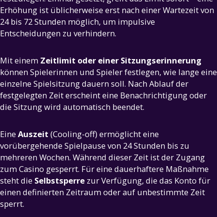
Erhöhung ist üblicherweise erst nach einer Wartezeit von
24 bis 72 Stunden möglich, um impulsive
Entscheidungen zu verhindern.
Mit einem
Zeitlimit oder einer Sitzungserinnerung
können Spielerinnen und Spieler festlegen, wie lange eine
einzelne Spielsitzung dauern soll. Nach Ablauf der
festgelegten Zeit erscheint eine Benachrichtigung oder
die Sitzung wird automatisch beendet.
Eine
Auszeit
(Cooling-off) ermöglicht eine
vorübergehende Spielpause von 24 Stunden bis zu
mehreren Wochen. Während dieser Zeit ist der Zugang
zum Casino gesperrt. Für eine dauerhaftere Maßnahme
steht die
Selbstsperre
zur Verfügung, die das Konto für
einen definierten Zeitraum oder auf unbestimmte Zeit
sperrt.