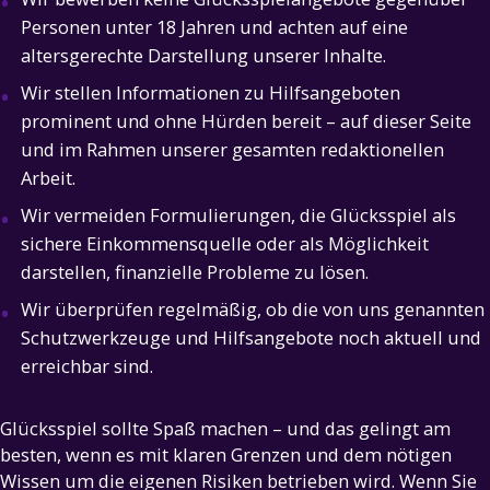
Personen unter 18 Jahren und achten auf eine
altersgerechte Darstellung unserer Inhalte.
Wir stellen Informationen zu Hilfsangeboten
prominent und ohne Hürden bereit – auf dieser Seite
und im Rahmen unserer gesamten redaktionellen
Arbeit.
Wir vermeiden Formulierungen, die Glücksspiel als
sichere Einkommensquelle oder als Möglichkeit
darstellen, finanzielle Probleme zu lösen.
Wir überprüfen regelmäßig, ob die von uns genannten
Schutzwerkzeuge und Hilfsangebote noch aktuell und
erreichbar sind.
Glücksspiel sollte Spaß machen – und das gelingt am
besten, wenn es mit klaren Grenzen und dem nötigen
Wissen um die eigenen Risiken betrieben wird. Wenn Sie