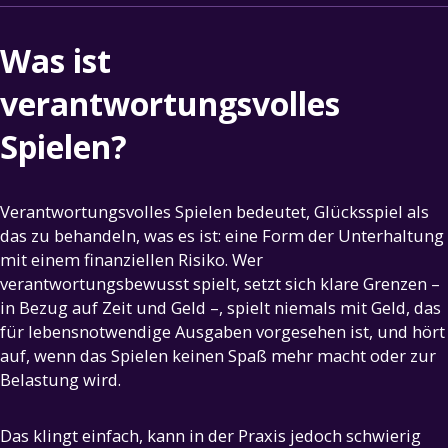
Was ist
verantwortungsvolles
Spielen?
Verantwortungsvolles Spielen bedeutet, Glücksspiel als
das zu behandeln, was es ist: eine Form der Unterhaltung
mit einem finanziellen Risiko. Wer
verantwortungsbewusst spielt, setzt sich klare Grenzen –
in Bezug auf Zeit und Geld –, spielt niemals mit Geld, das
für lebensnotwendige Ausgaben vorgesehen ist, und hört
auf, wenn das Spielen keinen Spaß mehr macht oder zur
Belastung wird.
Das klingt einfach, kann in der Praxis jedoch schwierig