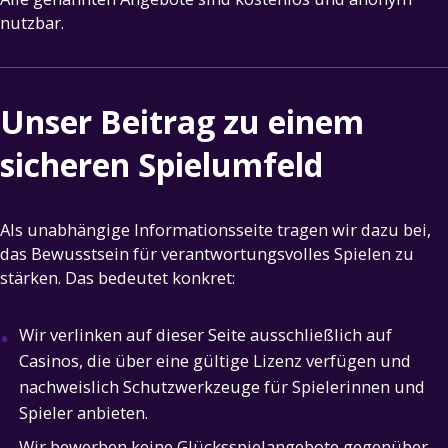
nutzbar.
Unser Beitrag zu einem
sicheren Spielumfeld
Als unabhängige Informationsseite tragen wir dazu bei,
das Bewusstsein für verantwortungsvolles Spielen zu
stärken. Das bedeutet konkret:
Wir verlinken auf dieser Seite ausschließlich auf
Casinos, die über eine gültige Lizenz verfügen und
nachweislich Schutzwerkzeuge für Spielerinnen und
Spieler anbieten.
Wir bewerben keine Glücksspielangebote gegenüber