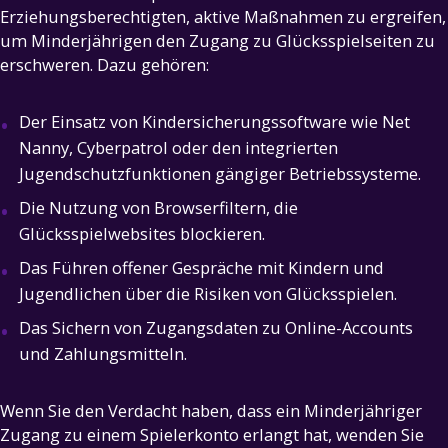
Erziehungsberechtigten, aktive Maßnahmen zu ergreifen,
um Minderjährigen den Zugang zu Glücksspielseiten zu
erschweren. Dazu gehören:
Der Einsatz von Kindersicherungssoftware wie Net
Nanny, Cyberpatrol oder den integrierten
Jugendschutzfunktionen gängiger Betriebssysteme.
Die Nutzung von Browserfiltern, die
Glücksspielwebsites blockieren.
Das Führen offener Gespräche mit Kindern und
Jugendlichen über die Risiken von Glücksspielen.
Das Sichern von Zugangsdaten zu Online-Accounts
und Zahlungsmitteln.
Wenn Sie den Verdacht haben, dass ein Minderjähriger
Zugang zu einem Spielerkonto erlangt hat, wenden Sie