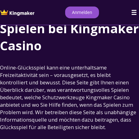
Verantwortungsvolles
Anmelden
Spielen bei Kingmaker
Casino
Online-Glücksspiel kann eine unterhaltsame
Freizeitaktivität sein – vorausgesetzt, es bleibt
kontrolliert und bewusst. Diese Seite gibt Ihnen einen
Überblick darüber, was verantwortungsvolles Spielen
bedeutet, welche Schutzwerkzeuge Kingmaker Casino
anbietet und wo Sie Hilfe finden, wenn das Spielen zum
Problem wird. Wir betreiben diese Seite als unabhängige
Informationsquelle und möchten dazu beitragen, dass
Glücksspiel für alle Beteiligten sicher bleibt.